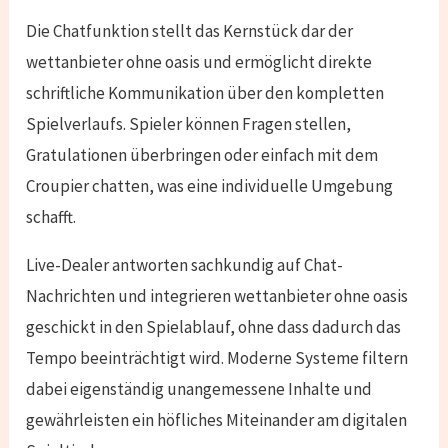
Die Chatfunktion stellt das Kernstück dar der
wettanbieter ohne oasis und ermöglicht direkte
schriftliche Kommunikation über den kompletten
Spielverlaufs. Spieler können Fragen stellen,
Gratulationen überbringen oder einfach mit dem
Croupier chatten, was eine individuelle Umgebung
schafft.
Live-Dealer antworten sachkundig auf Chat-
Nachrichten und integrieren wettanbieter ohne oasis
geschickt in den Spielablauf, ohne dass dadurch das
Tempo beeinträchtigt wird. Moderne Systeme filtern
dabei eigenständig unangemessene Inhalte und
gewährleisten ein höfliches Miteinander am digitalen