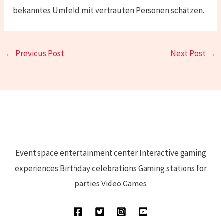
bekanntes Umfeld mit vertrauten Personen schätzen.
←
Previous Post
Next Post
→
Event space entertainment center Interactive gaming
experiences Birthday celebrations Gaming stations for
parties Video Games