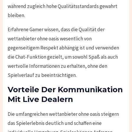
während zugleich hohe Qualitätsstandards gewahrt
bleiben.
Erfahrene Gamer wissen, dass die Qualität der
wettanbieter ohne oasis wesentlich von
gegenseitigem Respekt abhängig ist und verwenden
die Chat-Funktion gezielt, um sowohl Spaß als auch
wertvolle Informationen zu erhalten, ohne den
Spielverlauf zu beeinträchtigen.
Vorteile Der Kommunikation
Mit Live Dealern
Die umfangreichen wettanbieter ohne oasis steigern
das Spielerlebnis deutlich und schaffen eine