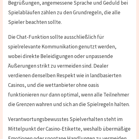
Begrüßungen, angemessene Sprache und Geduld bei
Spielabläufen zählen zu den Grundregeln, die alle
Spieler beachten sollte.
Die Chat-Funktion sollte ausschließlich für
spielrelevante Kommunikation genutzt werden,
wobei direkte Beleidigungen oder unpassende
Äußerungen strikt zu vermeiden sind. Dealer
verdienen denselben Respekt wie in landbasierten
Casinos, und die wettanbieter ohne oasis
funktionieren nur dann optimal, wenn alle Teilnehmer
die Grenzen wahren und sich an die Spielregeln halten.
Verantwortungsbewusstes Spielverhalten steht im
Mittelpunkt der Casino-Etikette, weshalb übermäßige
Emotionen oder spontane Handlungen zu vermeiden