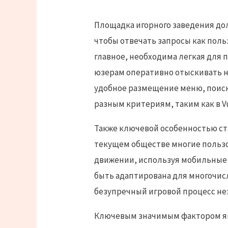
Площадка игорного заведения д
чтобы отвечать запросы как поль
главное, необходима легкая для 
юзерам оперативно отыскивать н
удобное размещение меню, поиск
разным критериям, таким как в V
Также ключевой особенностью ст
текущем обществе многие польз
движении, используя мобильные
быть адаптирована для многочисл
безупречный игровой процесс нез
Ключевым значимым фактором яв