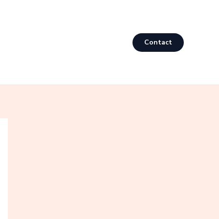
Contact