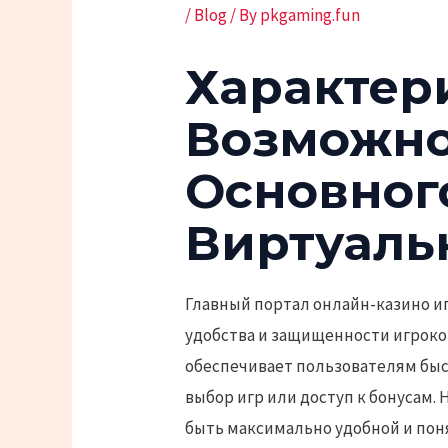
/
Blog
/ By
pkgaming.fun
Характер
Возможно
Основног
Виртуаль
Главный портал онлайн-казино и
удобства и защищенности игроко
обеспечивает пользователям быст
выбор игр или доступ к бонусам. 
быть максимально удобной и пон