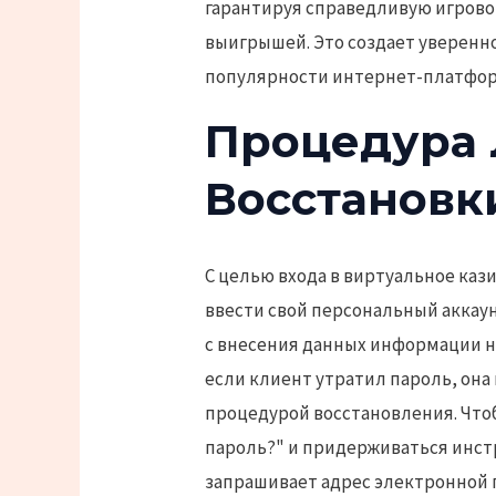
гарантируя справедливую игрово
выигрышей. Это создает уверенно
популярности интернет-платформ
Процедура 
Восстановк
С целью входа в виртуальное каз
ввести свой персональный аккаун
с внесения данных информации на
если клиент утратил пароль, он
процедурой восстановления. Что
пароль?" и придерживаться инст
запрашивает адрес электронной п