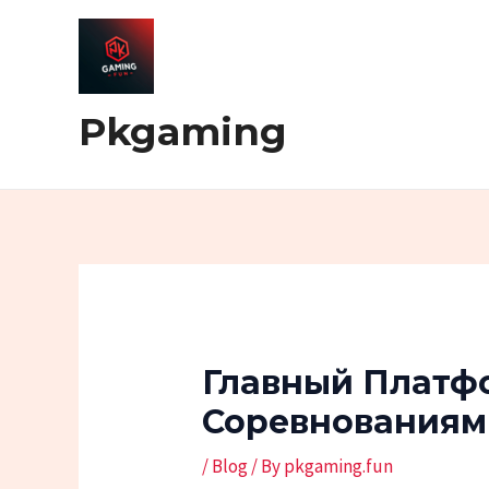
Skip
Post
to
navigation
content
Pkgaming
Главный Платфо
Соревнованиям
/
Blog
/ By
pkgaming.fun