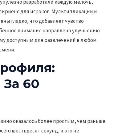
крупулезно разработали каждую мелочь,
пириенс для игроков. Мультипликации и
ны гладко, что добавляет чувство
собенное внимание направлено улучшению
рму доступным для развлечений в любом
емени.
рофиля:
 За 60
зино оказалось более простым, чем раньше.
его шестьдесят секунд, и это не