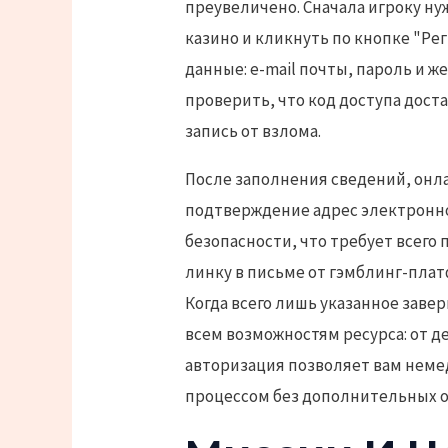
преувеличено. Сначала игроку н
казино и кликнуть по кнопке "Ре
данные: e-mail почты, пароль и 
проверить, что код доступа дост
запись от взлома.
После заполнения сведений, онл
подтверждение адрес электронно
безопасности, что требует всего 
линку в письме от гэмблинг-пла
Когда всего лишь указанное заве
всем возможностям ресурса: от д
авторизация позволяет вам неме
процессом без дополнительных 