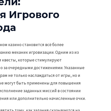
ели:
я Игрового
ода
ном казино становится всё более
анию механик игровизации. Одним из из
и квесты, которые стимулируют
о за очередными достижениями. Указанные
ам не только наслаждаться от игры, но и
рые могут быть применены для повышения
 исполнение заданных миссий в состоянии
ения или дополнительно начисленные очки.
вятить тому, как задания сказываются на