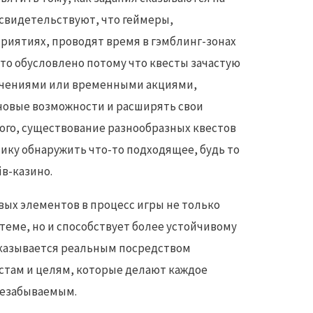
 свидетельствуют, что геймеры,
иятиях, проводят время в гэмблинг-зонах
то обусловлено потому что квесты зачастую
ечениями или временными акциями,
новые возможности и расширять свои
ого, существование разнообразных квестов
ику обнаружить что-то подходящее, будь то
йв-казино.
вых элементов в процесс игры не только
теме, но и способствует более устойчивому
оказывается реальным посредством
там и целям, которые делают каждое
незабываемым.