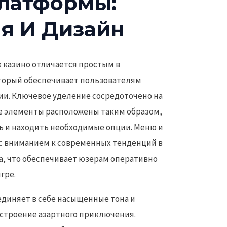
латформы:
я И Дизайн
к казино отличается простым в
торый обеспечивает пользователям
и. Ключевое уделение сосредоточено на
е элементы расположены таким образом,
ть и находить необходимые опции. Меню и
с вниманием к современных тенденций в
а, что обеспечивает юзерам оперативно
гре.
единяет в себе насыщенные тона и
астроение азартного приключения.