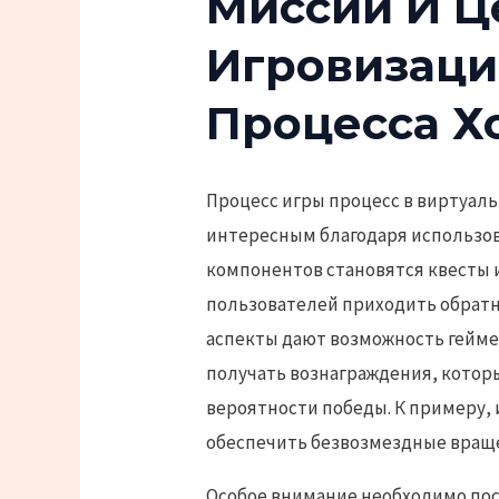
Миссии И Ц
Игровизаци
Процесса Х
Процесс игры процесс в виртуаль
интересным благодаря использов
компонентов становятся квесты 
пользователей приходить обратн
аспекты дают возможность геймер
получать вознаграждения, кото
вероятности победы. К примеру,
обеспечить безвозмездные вращ
Особое внимание необходимо пос