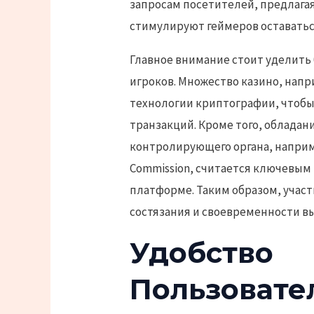
запросам посетителей, предлага
стимулируют геймеров оставаться
Главное внимание стоит уделить
игроков. Множество казино, нап
технологии криптографии, чтоб
транзакций. Кроме того, обладан
контролирующего органа, наприме
Commission, считается ключевым
платформе. Таким образом, учас
состязания и своевременности в
Удобство
Пользовате