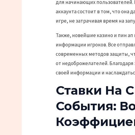
для начинающих пользователей.
аккаунта состоит в том, что она
игре, не затрачивая время на зап
Также, новейшие казино и пин ап
информации игроков. Все отпра
современных методов защиты, чт
от недоброжелателей. Благодаря 
своей информации и наслаждатьс
Ставки На 
События: В
Коэффицие