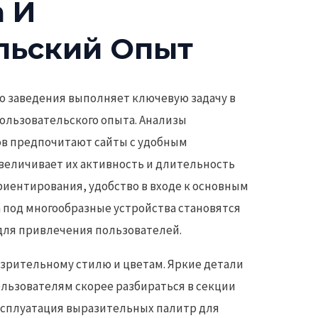
 И
льский Опыт
о заведения выполняет ключевую задачу в
ользовательского опыта. Анализы
ов предпочитают сайты с удобным
величивает их активность и длительность
риентирования, удобство в входе к основным
 под многообразные устройства становятся
для привлечения пользователей.
 зрительному стилю и цветам. Яркие детали
ользователям скорее разбираться в секции
ксплуатация выразительных палитр для