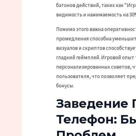
батонов действий, таких как "Иг
видимость и нажимаемость на 30
Помимо этого важна оперативнос
промедления способна уменьшит
визуалов и скриптов способствуе
гладкий геймплей. Игровой опыт 
персонализированных советов, ч
пользователя, что позволяет пр
бонусы.
Заведение 
Телефон: Б
Проблем