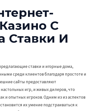
нтернет-
 Казино С
а Ставки И
редлагающие ставки и игорные дома,
анными среди клиентов благодаря простоте и
нешние сайты предоставляют
настольных игр, и живых дилеров, что
ак и опытных игроков. Одним из из аспектов
становится их умение подстраиваться к