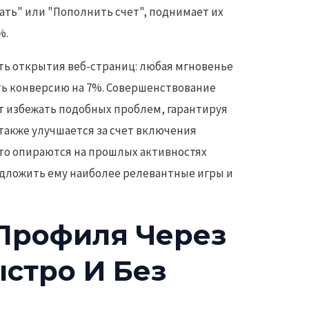
рать" или "Пополнить счет", поднимает их
%.
ть открытия веб-страниц: любая мгновенье
ь конверсию на 7%. Совершенствование
т избежать подобных проблем, гарантируя
также улучшается за счет включения
то опираются на прошлых активностях
едложить ему наиболее релевантные игры и
Профиля Через
ыстро И Без