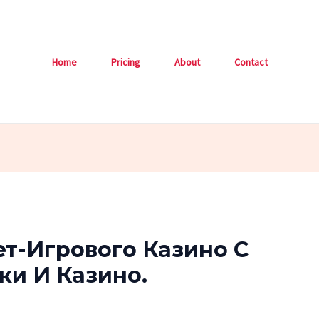
Home
Pricing
About
Contact
т-Игрового Казино С
ки И Казино.