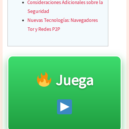
Consideraciones Adicionales sobre la
Seguridad
Nuevas Tecnologías: Navegadores
Tor y Redes P2P
Juega