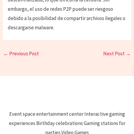
embargo, el uso de redes P2P puede ser riesgoso
debido a la posibilidad de compartir archivos ilegales o
descargarse malware.
←
Previous Post
Next Post
→
Event space entertainment center Interactive gaming
experiences Birthday celebrations Gaming stations for
parties Video Games