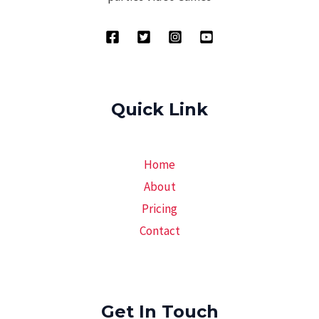
Quick Link
Home
About
Pricing
Contact
Get In Touch