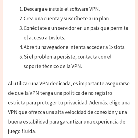
Descarga e instala el software VPN.
Crea una cuenta y suscríbete a un plan.
Conéctate a un servidor en un país que permita
el acceso a 1xslots.
Abre tu navegador e intenta acceder a 1xslots.
Si el problema persiste, contacta con el
soporte técnico de la VPN.
Al utilizar una VPN dedicada, es importante asegurarse
de que la VPN tenga una política de no registro
estricta para proteger tu privacidad. Además, elige una
VPN que ofrezca una alta velocidad de conexión y una
buena estabilidad para garantizar una experiencia de
juego fluida.