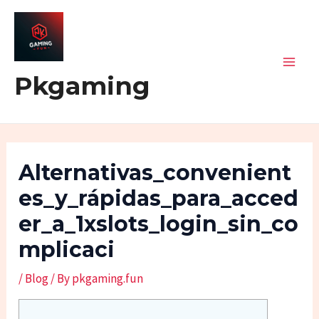
Skip
Post
Mai
to
navigation
Men
content
Pkgaming
Alternativas_convenient
Es_y_rápidas_para_acced
Er_a_1xslots_login_sin_co
Mplicaci
/
Blog
/ By
pkgaming.fun