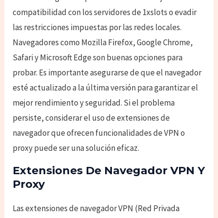
compatibilidad con los servidores de 1xslots o evadir
las restricciones impuestas por las redes locales.
Navegadores como Mozilla Firefox, Google Chrome,
Safari y Microsoft Edge son buenas opciones para
probar. Es importante asegurarse de que el navegador
esté actualizado a la última versión para garantizar el
mejor rendimiento y seguridad. Si el problema
persiste, considerar el uso de extensiones de
navegador que ofrecen funcionalidades de VPN o
proxy puede ser una solución eficaz.
Extensiones De Navegador VPN Y
Proxy
Las extensiones de navegador VPN (Red Privada